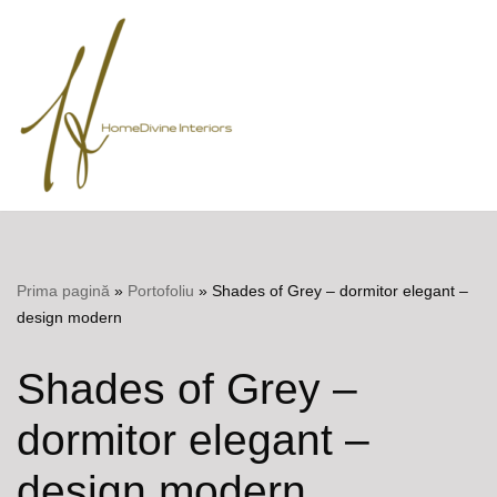
Sari
la
Meniu
conținut
Prima pagină
»
Portofoliu
»
Shades of Grey – dormitor elegant –
design modern
Shades of Grey –
dormitor elegant –
design modern