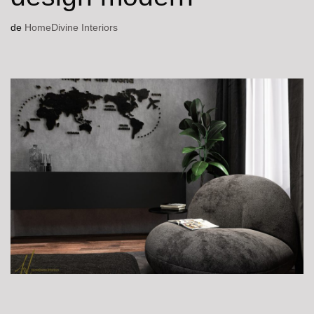
de
HomeDivine Interiors