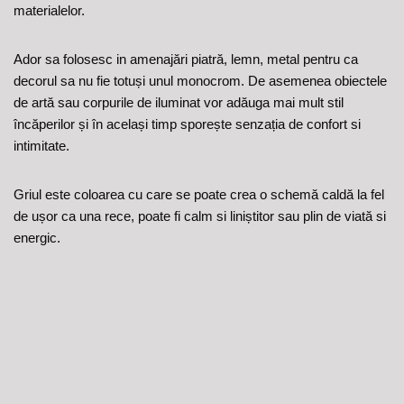
materialelor.
Ador sa folosesc in amenajări piatră, lemn, metal pentru ca
decorul sa nu fie totuși unul monocrom. De asemenea obiectele
de artă sau corpurile de iluminat vor adăuga mai mult stil
încăperilor și în același timp sporește senzația de confort si
intimitate.
Griul este coloarea cu care se poate crea o schemă caldă la fel
de ușor ca una rece, poate fi calm si liniștitor sau plin de viată si
energic.